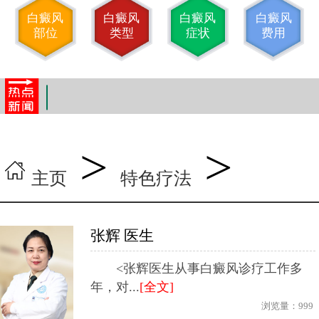
白癜风
白癜风
白癜风
白癜风
部位
类型
症状
费用
西安仁爱白癜风医院简介
最新
北京今冬首场雪达暴雪级别 降水量或超
最新
>
>
主页
特色疗法
张辉 医生
<张辉医生从事白癜风诊疗工作多
年，对...
[全文]
浏览量：
999