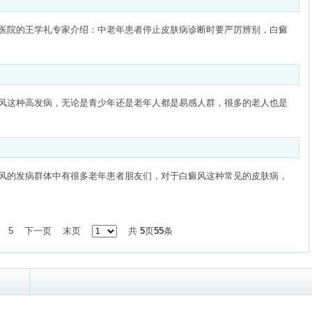
医院的王学礼专家介绍：中老年患者停止皮肤病诊断时要严厉辨别，白癜
风这种高发病，无论是青少年还是老年人都是易感人群，很多的老人也是
风的发病群体中有很多老年患者朋友们，对于白癜风这种常见的皮肤病，
5
下一页
末页
共
5
页
55
条