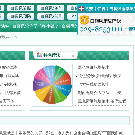
因
白癜风诊断
白癜风治疗
白癜风常识
局限型白癜风
散
害
白癜风预防
白癜风护理
老年白癜风
青少年白癜风
白
x
方法好
白癜风治疗要花多少钱？
白癜风终于治好了
白癜风十大专业医
白癜风
> >>
特色疗法
去西安仁爱，
黑色素细胞培植术
3年白癜风终
“分型分诊·多维治疗”诊疗
风不能忽视，
七大权威病因检测
风，忧郁男孩
靶向无针介入疗法——安
全、
名天下传
黑色素细胞培植术 治疗过程
儿童就是非常常见的人群，那么，老人为什么也会得白癜风?下面我们就