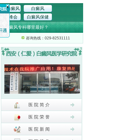
发型白癜风
白癜风
癜风峰会
白癜风保健
院
白癜风专科哪里最好？
咨询热线：029-82531111
医 院 简 介
医 院 荣 誉
医 院 新 闻