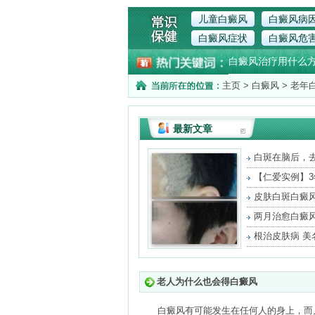
儿童白癜风
白癜风病
白癜风症状
白癜风危
白癜风治疗用什么
主页
>
白癜风
>
老年
最新文章
白斑在脑后，
将
【仁爱实例】
治
皮肤白斑白癜
很
两月治愈白癜
重
根治皮肤病 美
老人为什么也会得白癜风
白癜风有可能发生在任何人的身上，而