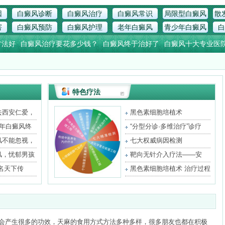
因
白癜风诊断
白癜风治疗
白癜风常识
局限型白癜风
散
害
白癜风预防
白癜风护理
老年白癜风
青少年白癜风
白
方法好
白癜风治疗要花多少钱？
白癜风终于治好了
白癜风十大专业医
特色疗法
去西安仁爱，
黑色素细胞培植术
3年白癜风终
“分型分诊·多维治疗”诊疗
风不能忽视，
七大权威病因检测
风，忧郁男孩
靶向无针介入疗法——安
全、
名天下传
黑色素细胞培植术 治疗过程
会产生很多的功效，天麻的食用方式方法多种多样，很多朋友也都在积极