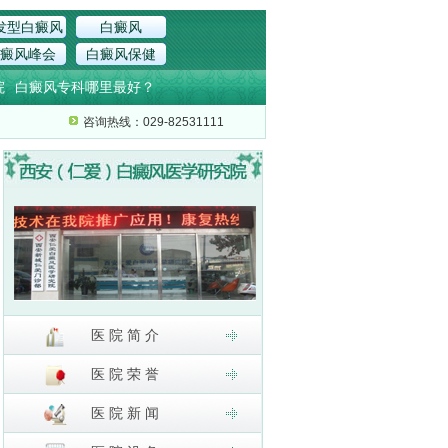
发型白癜风
白癜风
癜风峰会
白癜风保健
院
白癜风专科哪里最好？
咨询热线：029-82531111
医 院 简 介
医 院 荣 誉
医 院 新 闻