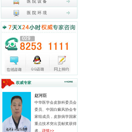
医 院 设 备
医 院 环 境
权威专家
赵河臣
x
中华医学会皮肤科委员会
委员、中国白癜风协会专
家组成员，皮肤病学国家
重点技术突出贡献奖获得
者...
详情>>