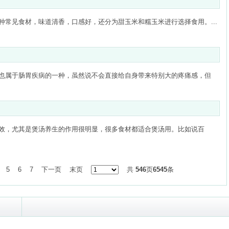
种常见食材，味道清香，口感好，还分为甜玉米和糯玉米进行选择食用。...
也属于肠胃疾病的一种，虽然说不会直接给自身带来特别大的疼痛感，但
效，尤其是煲汤养生的作用很明显，很多食材都适合煲汤用。比如说百
5
6
7
下一页
末页
共
546
页
6545
条