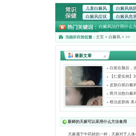
儿童白癜风
白癜风病
白癜风症状
白癜风危
白癜风治疗用什么
主页
>
白癜风
> >>
最新文章
白斑在脑后，
将
【仁爱实例】
治
皮肤白斑白癜
很
两月治愈白癜
重
根治皮肤病 美
新鲜的天麻可以采用什么方法食用
天麻属于中药材的一种，天麻对于人体