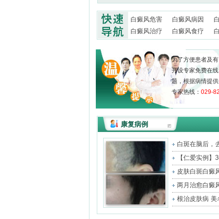
白癜风危害
白癜风病因
白癜风治疗
白癜风食疗
为了方便患者及有
开设专家免费在线
题，根据病情提供
专家热线：
029-8
康复病例
白斑在脑后，
将
【仁爱实例】
治
皮肤白斑白癜
很
两月治愈白癜
重
根治皮肤病 美