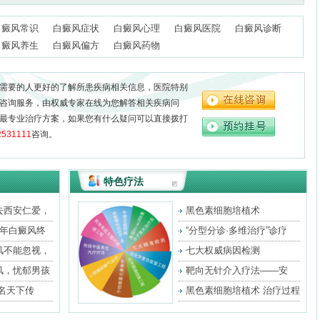
白癜风常识
白癜风症状
白癜风心理
白癜风医院
白癜风诊断
白癜风养生
白癜风偏方
白癜风药物
需要的人更好的了解所患疾病相关信息，医院特别
咨询服务，由权威专家在线为您解答相关疾病问
最专业治疗方案，如果您有什么疑问可以直接拨打
2531111
咨询。
特色疗法
去西安仁爱，
黑色素细胞培植术
3年白癜风终
“分型分诊·多维治疗”诊疗
风不能忽视，
七大权威病因检测
风，忧郁男孩
靶向无针介入疗法——安
全、
名天下传
黑色素细胞培植术 治疗过程