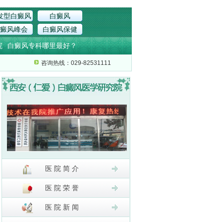
发型白癜风
白癜风
癜风峰会
白癜风保健
院
白癜风专科哪里最好？
咨询热线：029-82531111
医 院 简 介
医 院 荣 誉
医 院 新 闻