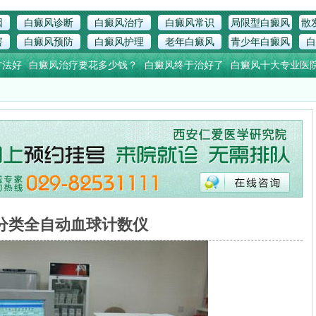
因
白癜风诊断
白癜风治疗
白癜风常识
局限型白癜风
散
害
白癜风预防
白癜风护理
老年白癜风
青少年白癜风
白
方法好
白癜风治疗要花多少钱？
白癜风终于治好了
白癜风十大专业医
分类全自动血球计数仪
2012-09-02 来源：西安白癜风医学研究院