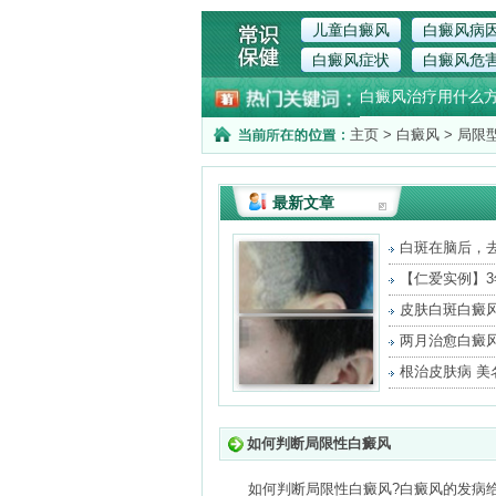
儿童白癜风
白癜风病
白癜风症状
白癜风危
白癜风治疗用什么
主页
>
白癜风
>
局限
最新文章
白斑在脑后，
将
【仁爱实例】
治
皮肤白斑白癜
很
两月治愈白癜
重
根治皮肤病 美
如何判断局限性白癜风
如何判断局限性白癜风?白癜风的发病