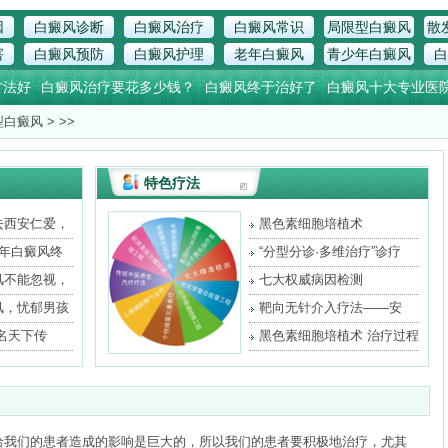
因
白癜风诊断
白癜风治疗
白癜风常识
局限型白癜风
散
害
白癜风预防
白癜风护理
老年白癜风
青少年白癜风
白
方法好
白癜风治疗要花多少钱？
白癜风终于治好了
白癜风十大专业医
型白癜风
> >>
特色疗法
去西安仁爱，
黑色素细胞培植术
3年白癜风终
“分型分诊·多维治疗”诊疗
风不能忽视，
七大权威病因检测
风，忧郁男孩
靶向无针介入疗法——安
全、
名天下传
黑色素细胞培植术 治疗过程
给我们的患者造成的影响是巨大的，所以我们的患者要积极地治疗，尤其