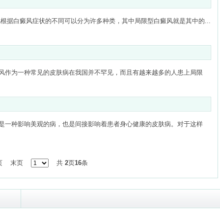
根据白癜风症状的不同可以分为许多种类，其中局限型白癜风就是其中的...
风作为一种常见的皮肤病在我国并不罕见，而且有越来越多的人患上局限
是一种影响美观的病，也是间接影响着患者身心健康的皮肤病。对于这样
页
末页
共
2
页
16
条