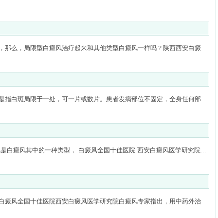
，那么，局限型白癜风治疗起来和其他类型白癜风一样吗？陕西西安白癜
是指白斑局限于一处，可一片或数片。患者发病部位不固定，全身任何部
是白癜风其中的一种类型， 白癜风全国十佳医院 西安白癜风医学研究院...
癜风全国十佳医院西安白癜风医学研究院白癜风专家指出，用中药外治