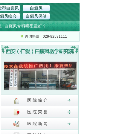
发型白癜风
白癜风
癜风峰会
白癜风保健
院
白癜风专科哪里最好？
咨询热线：029-82531111
医 院 简 介
医 院 荣 誉
医 院 新 闻