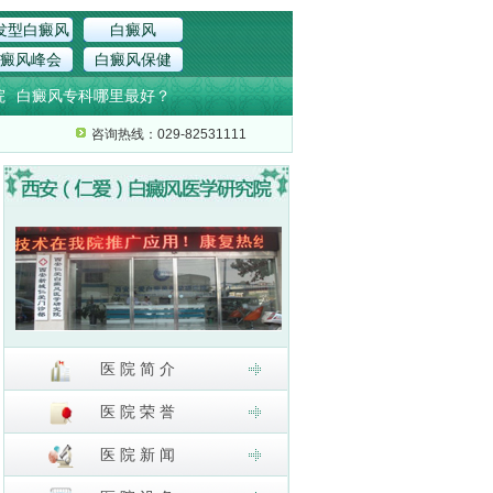
发型白癜风
白癜风
癜风峰会
白癜风保健
院
白癜风专科哪里最好？
咨询热线：029-82531111
医 院 简 介
医 院 荣 誉
医 院 新 闻