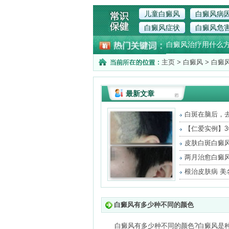
儿童白癜风
白癜风病
白癜风症状
白癜风危
白癜风治疗用什么
主页
>
白癜风
>
白癜
最新文章
白斑在脑后，
将
【仁爱实例】
治
皮肤白斑白癜
很
两月治愈白癜
重
根治皮肤病 美
白癜风有多少种不同的颜色
白癜风有多少种不同的颜色?白癜风是