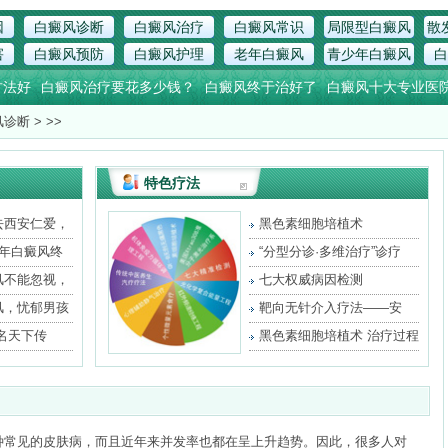
因
白癜风诊断
白癜风治疗
白癜风常识
局限型白癜风
散
害
白癜风预防
白癜风护理
老年白癜风
青少年白癜风
白
方法好
白癜风治疗要花多少钱？
白癜风终于治好了
白癜风十大专业医
风诊断
> >>
特色疗法
去西安仁爱，
黑色素细胞培植术
3年白癜风终
“分型分诊·多维治疗”诊疗
风不能忽视，
七大权威病因检测
风，忧郁男孩
靶向无针介入疗法——安
全、
名天下传
黑色素细胞培植术 治疗过程
种常见的皮肤病，而且近年来并发率也都在呈上升趋势。因此，很多人对