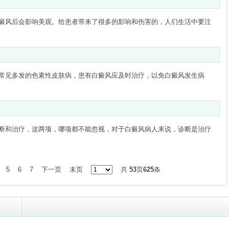
癜风后会影响美观。给患者带来了很多的影响和伤害的，人们生活中要注
常见多发的色素性皮肤病，患有白癜风应及时治疗，以免白癜风发生病
断和治疗，这两项，哪项都不能忽视，对于白癜风病人来说，诊断是治疗
5
6
7
下一页
末页
共
53
页
625
条